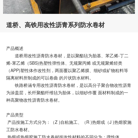
道桥、高铁用改性沥青系列防水卷材
产品概述
道桥用改性沥青防水卷材，是以聚酯毡为胎基、苯乙烯-丁二
烯-苯乙烯（SBS)热塑性弹性体、无规聚丙烯 或无规聚烯烃类
（APP)塑性体作改性剂，两面覆以聚乙烯膜、细砂或矿物粒料等
隔离材料所制成的可以卷曲 的片状防水材料。
铁路桥涵专用改性沥青防水卷材，是以高分子聚合物改性沥青
为涂盖层，长纤聚酯纤维毡为胎体，以细砂作覆 面材料制成的一
种高聚物改性沥青防水卷材。
产品类型
产品按施工方式分为：（Z )自粘施工、（R )热熔或（J )热熔胶施
工防水卷材。
热熔或热熔胶施工防水卷材按改性材料的不同分为：弹性体