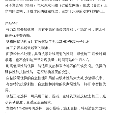
分子聚合物（链段）与水泥水化物（硅酸盐网络）形成（界面）互
穿网络结构，形成连续的机械粘结，密封于水泥胶凝材料构件上。
产品特性
强力双层叠加薄膜，具有更高的撕裂强度和尺寸稳定 性，防水性
能更优于普通麵。
纵横网状结构设计有效解决了无胎基HDPE高分子片材
施工后容易起皱起鼓的现象。
面膜经技术处理，具有抗紫外线照射的性能，即使施工 后长时间
暴露，也不会影响产品外观质量，时间可达6个 月左右。
耐高低温性能优异，能适应炎热和寒冷地区的气候变 化。优异的
延伸性和抗拉性能，适应结构基层的变形。
自粘胶层优异的自愈性能和局部自锁水性能大大减 少渗漏机率。
有独特的抗穿刺性、自愈性和持续的抗撕裂性能，钉杆 水密性优
异。
创新工法选择，可采用干铺、湿铺、空铺及预铺反粘法 施工，减
少劳动强度，更适应基层要求。
宽幅有1m-2m可供选择，减少搭接，施工更快，特别适合大面积