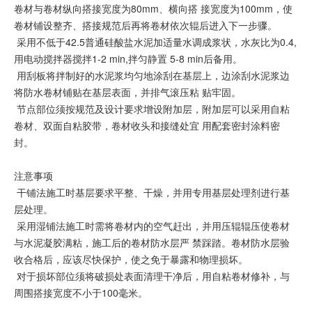
卷材与卷材纵向搭接宽度为80mm、横向搭 接宽度为100mm，使
卷材铺设整齐、搭接规范后再将卷材依次辊后进入下一步骤。
采用不低于42.5普通硅酸盐水泥加适量水调成浆状，水灰比为0.4,
用电动搅拌器搅拌1-2 min,拌匀静置 5-8 min后备用。
用刮板将拌制好的水泥浆均匀地涂刮在基层上，边涂刮水泥浆边
将防水卷材铺贴在基层表面，并排气滚压粘 贴牢固。
节点部位须按规范及设计要求增设附加层，附加层可以采用自粘
卷材、双面自粘胶带，卷材收头和接缝处宜 用配套密封涂料密
封。
注意事项
干铺法施工时基层要求平整、干燥，并用专用基层处理剂进行基
层处理。
采用湿铺法施工时需将卷材内的空气赶出，并用压辊辊压使卷材
与水泥凝胶满粘，施工后的卷材防水层严 禁踩踏。卷材防水层验
收合格后，应该尽快保护，使之免于暴露和物理损坏。
对于损坏部位须将破损处表面清理干净后，用自粘卷材修补，与
周围搭接宽度不小于100毫米。