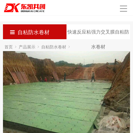
首页
关于我们
自粘防水卷材
快速反应粘强力交叉膜自粘防
新闻动态
水卷材
首页
产品展示
自粘防水卷材
产品展示
快速反应粘强力交叉膜自粘防水卷材
工程案例
生产实力
发货现场
联系我们